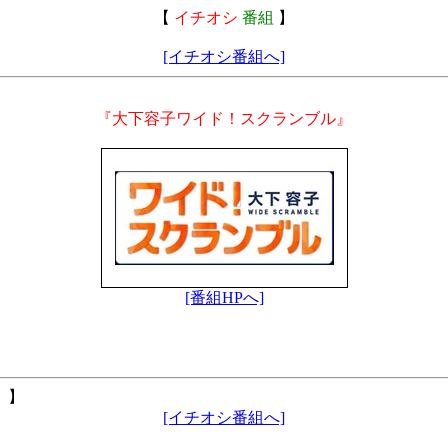
【
イチオシ
番組
】
[イチオシ番組へ]
『大下容子ワイド！スクランブル』
[番組HPへ]
。】
[イチオシ番組へ]