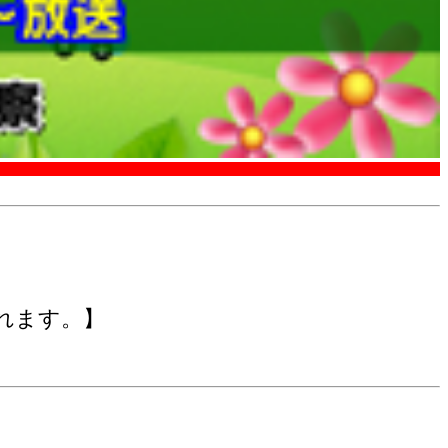
』
れます。】