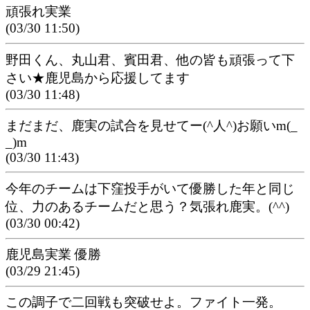
頑張れ実業
(03/30 11:50)
野田くん、丸山君、賓田君、他の皆も頑張って下
さい★鹿児島から応援してます
(03/30 11:48)
まだまだ、鹿実の試合を見せてー(^人^)お願いm(_
_)m
(03/30 11:43)
今年のチームは下窪投手がいて優勝した年と同じ
位、力のあるチームだと思う？気張れ鹿実。(^^)
(03/30 00:42)
鹿児島実業 優勝
(03/29 21:45)
この調子で二回戦も突破せよ。ファイト一発。