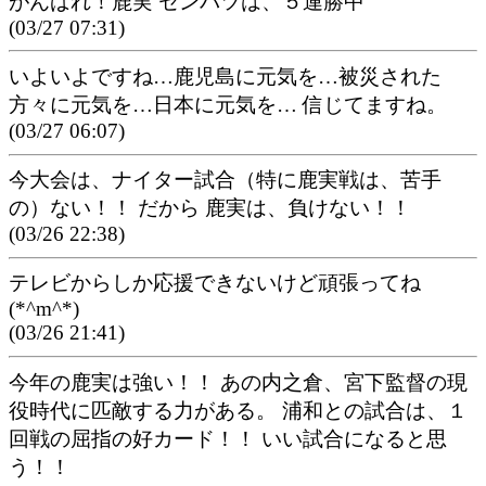
がんばれ！鹿実 センバツは、５連勝中
(03/27 07:31)
いよいよですね…鹿児島に元気を…被災された
方々に元気を…日本に元気を… 信じてますね。
(03/27 06:07)
今大会は、ナイター試合（特に鹿実戦は、苦手
の）ない！！ だから 鹿実は、負けない！！
(03/26 22:38)
テレビからしか応援できないけど頑張ってね
(*^m^*)
(03/26 21:41)
今年の鹿実は強い！！ あの内之倉、宮下監督の現
役時代に匹敵する力がある。 浦和との試合は、１
回戦の屈指の好カード！！ いい試合になると思
う！！