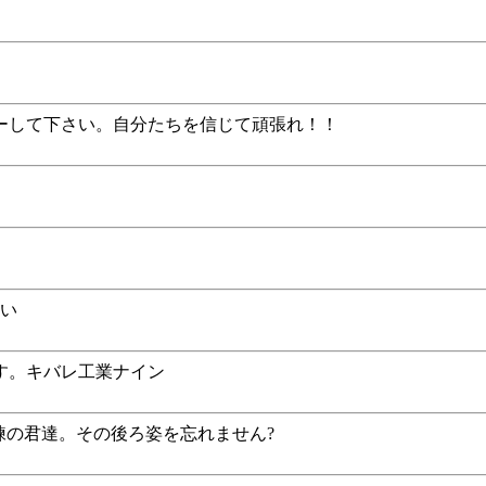
ーして下さい。自分たちを信じて頑張れ！！
さい
す。キバレ工業ナイン
練の君達。その後ろ姿を忘れません?