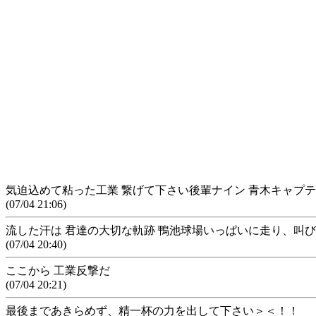
気迫込めて粘った工業 繋げて下さい後輩ナイン 青木キャプテ
(07/04 21:06)
流した汗は 君達の大切な軌跡 鴨池球場いっぱいに走り、叫
(07/04 20:40)
ここから 工業反撃だ
(07/04 20:21)
最後まであきらめず、精一杯の力を出して下さい＞＜！！