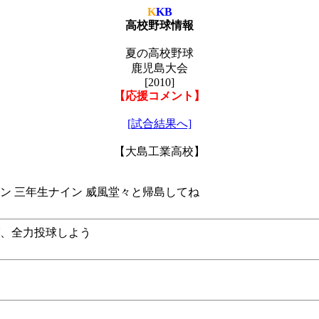
K
KB
高校野球情報
夏の高校野球
鹿児島大会
[2010]
【応援コメント】
[試合結果へ]
【大島工業高校】
ン 三年生ナイン 威風堂々と帰島してね
び、全力投球しよう