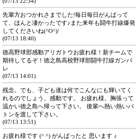
(07/13 22:34)
先輩方おつかれさまでした!毎日毎日がんばって
て、ほんと凄かったです♪また来年も闘牛打線爆発
してくださいね(^O^)/
(07/13 18:40)
徳高野球部感動アリガトウお疲れ様！新チームで
期待してるぞ！徳之島高校野球部闘牛打線ガンバ
レ
(07/13 14:01)
残念。でも、子ども達は何でこんなにも輝いてく
れるのでしょう。感動です。 お疲れ様。胸張って
温かい徳之島へ帰って下さい。 後輩へ熱い熱いバ
トンを渡して下さい。
(07/13 13:51)
お疲れ様です (^ ^) がんばったと 思います ♪