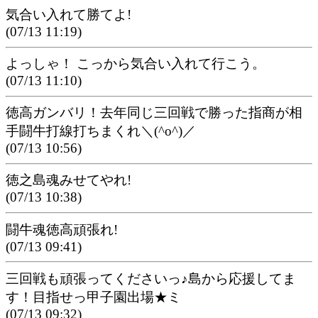
気合い入れて勝てよ!
(07/13 11:19)
よっしゃ！ こっから気合い入れて行こう。
(07/13 11:10)
徳高ガンバリ！去年同じ三回戦で勝った指商が相
手闘牛打線打ちまくれ＼(^o^)／
(07/13 10:56)
徳之島魂みせてやれ!
(07/13 10:38)
闘牛魂徳高頑張れ!
(07/13 09:41)
三回戦も頑張ってくださいっ♪島から応援してま
す！目指せっ甲子園出場★ミ
(07/13 09:32)