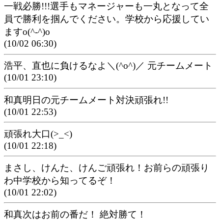
一戦必勝!!!選手もマネージャーも一丸となって全
員で勝利を掴んでください。学校から応援してい
ますo(^-^)o
(10/02 06:30)
浩平、直也に負けるなよ＼(^o^)／ 元チームメート
(10/01 23:10)
和真明日の元チームメート対決頑張れ!!
(10/01 22:53)
頑張れ大口(>_<)
(10/01 22:18)
まさし、けんた、けんご頑張れ！お前らの頑張り
わ中学校から知ってるぞ！
(10/01 22:02)
和真次はお前の番だ！ 絶対勝て！