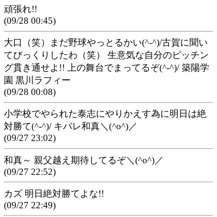
頑張れ!!
(09/28 00:45)
大口（笑）まだ野球やっとるかい(^-^)/古賀に聞い
てびっくりしたわ（笑） 生意気な自分のピッチン
グ貫き通せよ!! 上の舞台でまってるぞ(^-^)/ 築陽学
園 黒川ラフィー
(09/28 00:08)
小学校でやられた泰志にやりかえす為に明日は絶
対勝て(^-^)/ キバレ和真＼(^o^)／
(09/27 23:02)
和真～ 親父越え期待してるぞ＼(^o^)／
(09/27 22:52)
カズ 明日絶対勝てよな!!
(09/27 22:49)