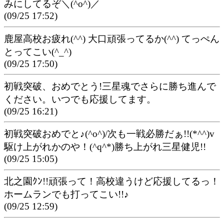
みにしてるぞ＼(^o^)／
(09/25 17:52)
鹿屋高校お疲れ(^^) 大口頑張ってるか(^^) てっぺん
とってこい(^_^)
(09/25 17:50)
初戦突破、おめでとう!三星魂でさらに勝ち進んで
ください。いつでも応援してます。
(09/25 16:21)
初戦突破おめでと♪(^o^)/次も一戦必勝だぁ!!(*^^)v
駆け上がれかのや！(^q^*)勝ち上がれ三星健児!!
(09/25 15:05)
北之園ｸﾝ!!頑張って！高校違うけど応援してるっ！
ホームランでも打ってこい!!♪
(09/25 12:59)