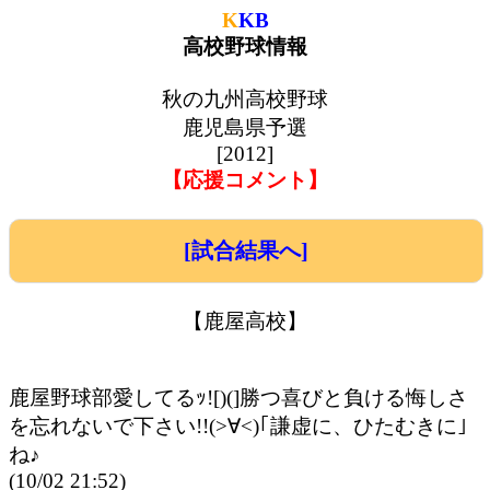
K
KB
高校野球情報
秋の九州高校野球
鹿児島県予選
[2012]
【応援コメント】
[試合結果へ]
【鹿屋高校】
鹿屋野球部愛してるｯ![)(]勝つ喜びと負ける悔しさ
を忘れないで下さい!!(>∀<)｢謙虚に、ひたむきに｣
ね♪
(10/02 21:52)