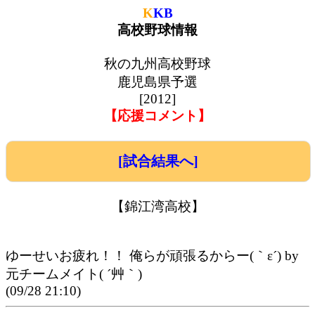
K
KB
高校野球情報
秋の九州高校野球
鹿児島県予選
[2012]
【応援コメント】
[試合結果へ]
【錦江湾高校】
ゆーせいお疲れ！！ 俺らが頑張るからー(｀ε´) by
元チームメイト( ´艸｀)
(09/28 21:10)