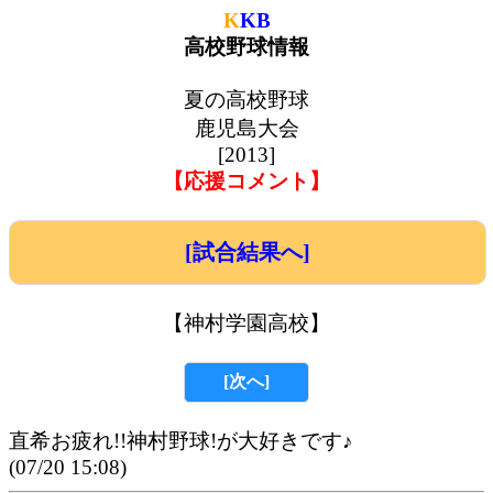
K
KB
高校野球情報
夏の高校野球
鹿児島大会
[2013]
【応援コメント】
[試合結果へ]
【神村学園高校】
[次へ]
直希お疲れ!!神村野球!が大好きです♪
(07/20 15:08)