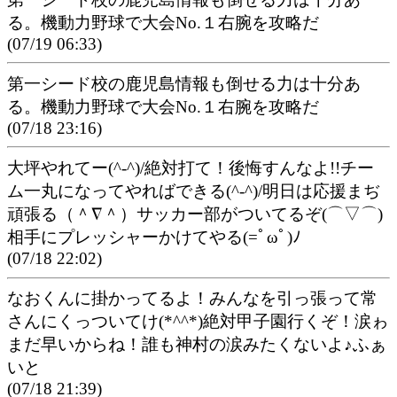
る。機動力野球で大会No.１右腕を攻略だ
(07/19 06:33)
第一シード校の鹿児島情報も倒せる力は十分あ
る。機動力野球で大会No.１右腕を攻略だ
(07/18 23:16)
大坪やれてー(^-^)/絶対打て！後悔すんなよ!!チー
ム一丸になってやればできる(^-^)/明日は応援まぢ
頑張る（＾∇＾）サッカー部がついてるぞ(⌒▽⌒)
相手にプレッシャーかけてやる(=ﾟωﾟ)ﾉ
(07/18 22:02)
なおくんに掛かってるよ！みんなを引っ張って常
さんにくっついてけ(*^^*)絶対甲子園行くぞ！涙ゎ
まだ早いからね！誰も神村の涙みたくないよ♪ふぁ
いと
(07/18 21:39)