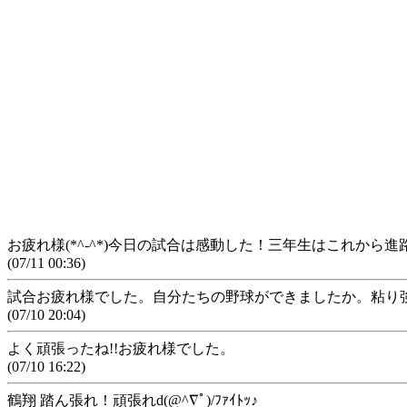
お疲れ様(*^-^*)今日の試合は感動した！三年生はこれから進路
(07/11 00:36)
試合お疲れ様でした。自分たちの野球ができましたか。粘り
(07/10 20:04)
よく頑張ったね!!お疲れ様でした。
(07/10 16:22)
鶴翔 踏ん張れ！頑張れd(@^∇ﾟ)/ﾌｧｲﾄｯ♪