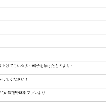
！
り上げてこい☆彡～帽子を預けたものより～
をしてください！
^^)v 鶴翔野球部ファンより