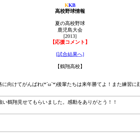
K
KB
高校野球情報
夏の高校野球
鹿児島大会
[2013]
【応援コメント】
[試合結果へ]
【鶴翔高校】
に向けてがんばれ(*´ω`*)後輩たちは来年勝てよ！また練習に顔出し
強い鶴翔見せてもらいました。感動をありがとう！！