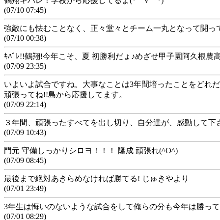
鶴翔キバレ！学校から応援してるよ(*￣∇￣*)
(07/10 07:45)
強敵にも怯むことなく、正々堂々とチーム一丸となって闘って
(07/10 00:38)
ｷﾊﾞﾚ!!鶴翔!今年こそ、夏 初勝利だょ♪めざせ甲子園阿久根農
(07/09 23:35)
いよいよ試合ですね。大事なことは3年間培ったことをどれ
頑張ってね!!島から応援してます。
(07/09 22:14)
３年間、頑張ったすべてを出し切り、自分達が、感動して下さ
(07/09 10:43)
門元 守備しっかりシロヨ！！！ 隆成 頑張れ(^O^)
(07/09 08:45)
最後まで絶対あきらめなければ勝てる! じゅきやより
(07/01 23:49)
3年生は悔いのないような試合をして俺らの分も今年は勝っ
(07/01 08:29)