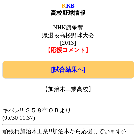
K
KB
高校野球情報
NHK旗争奪
県選抜高校野球大会
[2013]
【応援コメント】
[試合結果へ]
【加治木工業高校】
キバレ!! Ｓ５８卒ＯＢより
(05/30 11:37)
頑張れ加治木工業!!加治木から応援しています(^-