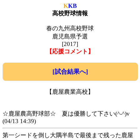
K
KB
高校野球情報
春の九州高校野球
鹿児島県予選
[2017]
【応援コメント】
[試合結果へ]
【鹿屋農業高校】
☆鹿屋農高野球部☆ 夏は優勝して下さい(^-^)v
(04/13 14:39)
第一シードを倒し大隅半島で最後まで残った鹿屋