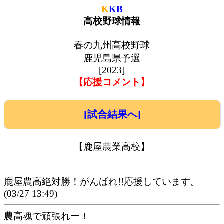
K
KB
高校野球情報
春の九州高校野球
鹿児島県予選
[2023]
【応援コメント】
[試合結果へ]
【鹿屋農業高校】
鹿屋農高絶対勝！がんばれ!!応援しています。
(03/27 13:49)
農高魂で頑張れー！