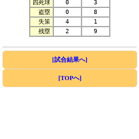
四死球
0
3
盗塁
0
8
失策
4
1
残塁
2
9
[試合結果へ]
[TOPへ]