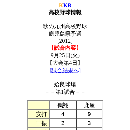
K
KB
高校野球情報
秋の九州高校野球
鹿児島県予選
[2012]
【試合内容】
9月25日(火)
【大会第4日】
[試合結果へ]
姶良球場
－－第1試合－－
鶴翔
鹿屋
安打
4
9
三振
2
3