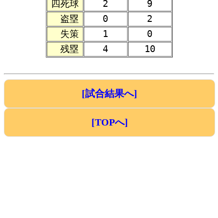
四死球
2
9
盗塁
0
2
失策
1
0
残塁
4
10
[試合結果へ]
[TOPへ]