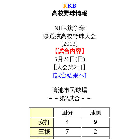
K
KB
高校野球情報
NHK旗争奪
県選抜高校野球大会
[2013]
【試合内容】
5月26日(日)
【大会第2日】
[試合結果へ]
鴨池市民球場
－－第2試合－－
国分
鹿実
安打
4
9
三振
7
2