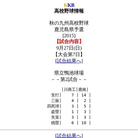
K
KB
高校野球情報
秋の九州高校野球
鹿児島県予選
[2015]
【試合内容】
9月27日(日)
【大会第7日】
[試合結果へ]
県立鴨池球場
－－第2試合－－
　　　|川商工|鹿南|

　安打|    7 | 14 |

　三振|    4 |  2 |

四死球|    3 |  5 |

　盗塁|    1 |  3 |

　失策|    3 |  3 |

[試合結果へ]