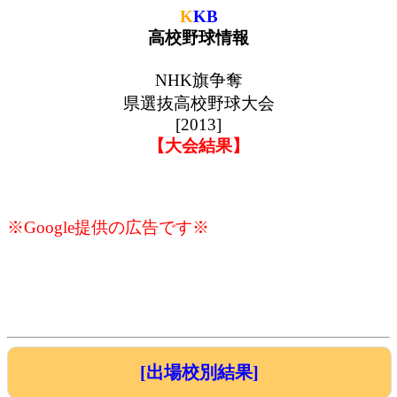
K
KB
高校野球情報
NHK旗争奪
県選抜高校野球大会
[2013]
【大会結果】
※Google提供の広告です※
[出場校別結果]