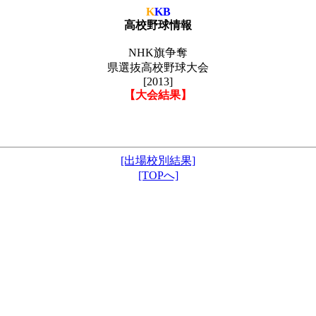
K
KB
高校野球情報
NHK旗争奪
県選抜高校野球大会
[2013]
【大会結果】
[出場校別結果]
[TOPへ]