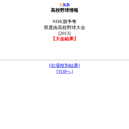
K
KB
高校野球情報
NHK旗争奪
県選抜高校野球大会
[2013]
【大会結果】
[出場校別結果]
[TOPへ]