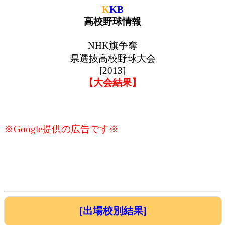
K
KB
高校野球情報
NHK旗争奪
県選抜高校野球大会
[2013]
【大会結果】
※Google提供の広告です※
[出場校別結果]