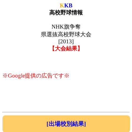
K
KB
高校野球情報
NHK旗争奪
県選抜高校野球大会
[2013]
【大会結果】
※Google提供の広告です※
[出場校別結果]