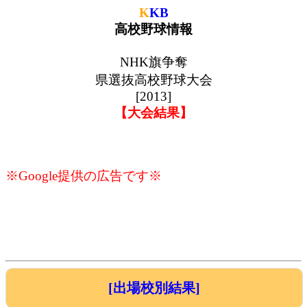
K
KB
高校野球情報
NHK旗争奪
県選抜高校野球大会
[2013]
【大会結果】
※Google提供の広告です※
[出場校別結果]