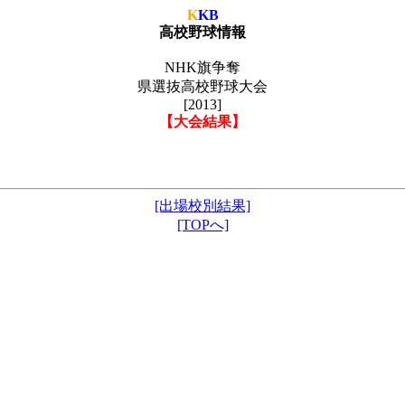
K
KB
高校野球情報
NHK旗争奪
県選抜高校野球大会
[2013]
【大会結果】
[出場校別結果]
[TOPへ]