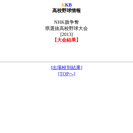
K
KB
高校野球情報
NHK旗争奪
県選抜高校野球大会
[2013]
【大会結果】
[出場校別結果]
[TOPへ]