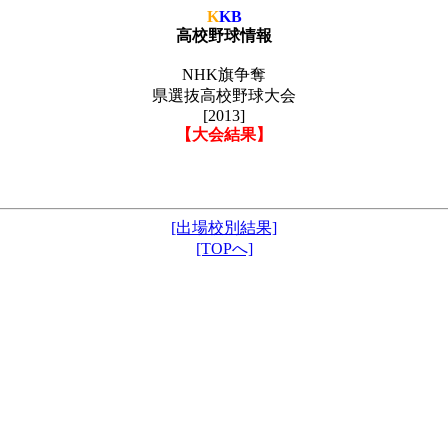
K
KB
高校野球情報
NHK旗争奪
県選抜高校野球大会
[2013]
【大会結果】
[出場校別結果]
[TOPへ]