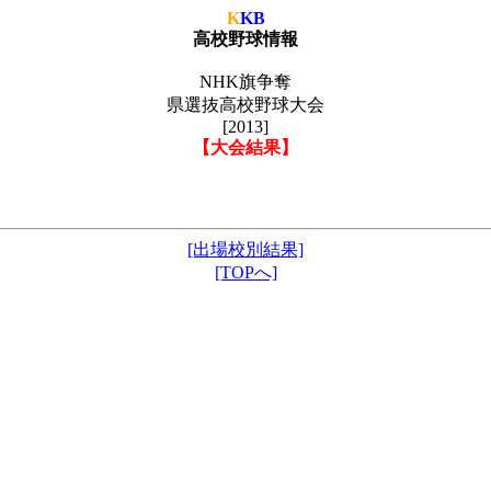
K
KB
高校野球情報
NHK旗争奪
県選抜高校野球大会
[2013]
【大会結果】
[出場校別結果]
[TOPへ]