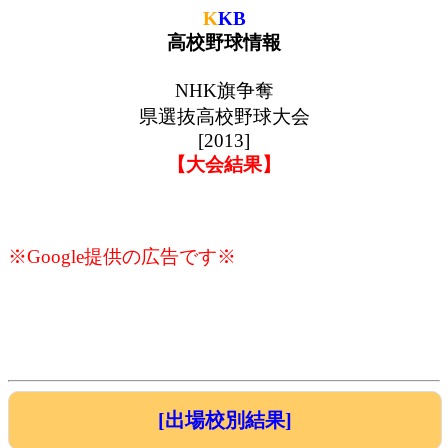
K
KB
高校野球情報
NHK旗争奪
県選抜高校野球大会
[2013]
【大会結果】
※Google提供の広告です※
[出場校別結果]