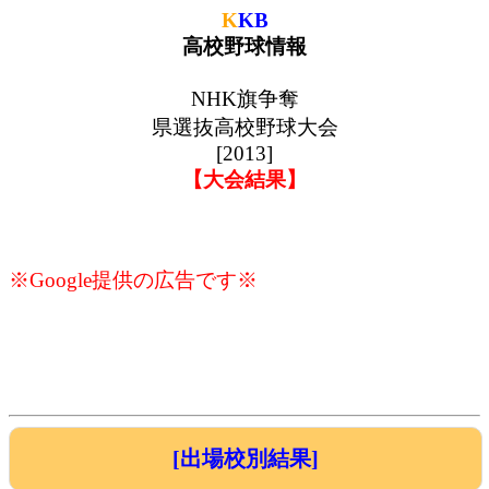
K
KB
高校野球情報
NHK旗争奪
県選抜高校野球大会
[2013]
【大会結果】
※Google提供の広告です※
[出場校別結果]