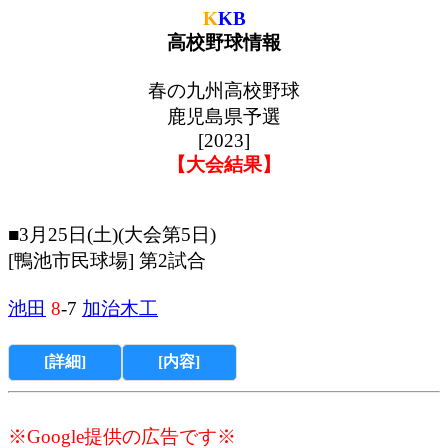
K
KB
高校野球情報
春の九州高校野球
鹿児島県予選
[2023]
【大会結果】
■3月25日(土)(大会第5日)
[鴨池市民球場] 第2試合
池田
8
-7
加治木工
[詳細]
[内容]
※Google提供の広告です※