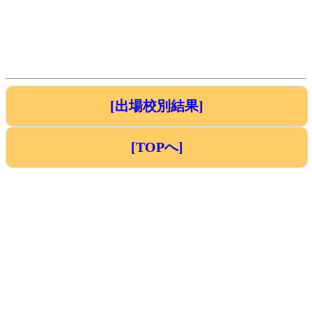
[出場校別結果]
[TOPへ]