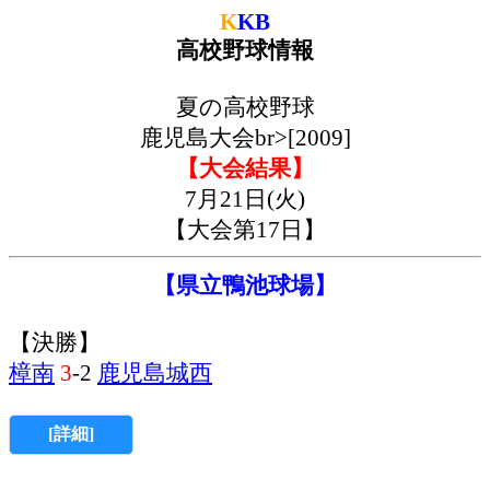
K
KB
高校野球情報
夏の高校野球
鹿児島大会br>[2009]
【大会結果】
7月21日(火)
【大会第17日】
【県立鴨池球場】
【決勝】
樟南
3
-2
鹿児島城西
[詳細]