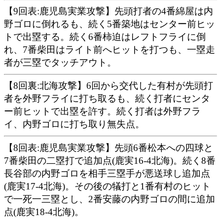
【9回表:鹿児島実業攻撃】先頭打者の4番綿屋は内
野ゴロに倒れるも、続く5番築地はセンター前ヒッ
トで出塁する。続く6番柿迫はレフトフライに倒
れ、7番柴田はライト前へヒットを打つも、一塁走
者が三塁でタッチアウト。
【8回裏:北海攻撃】6回から交代した有村が先頭打
者を外野フライに打ち取るも、続く打者にセンタ
ー前ヒットで出塁を許す。続く打者は外野フラ
イ、内野ゴロに打ち取り無失点。
【8回表:鹿児島実業攻撃】先頭6番松本への四球と
7番柴田の二塁打で追加点(鹿実16-4北海)。続く8番
長谷部の内野ゴロを相手三塁手が悪送球し追加点
(鹿実17-4北海)。その後の犠打と1番有村のヒット
で一死一三塁とし、2番安藤の内野ゴロの間に追加
点(鹿実18-4北海)。