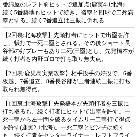
番綿屋のレフト前ヒットで追加点(鹿実4-1北海)。
続く5番築地もヒットで続き、盗塁と四球で二死満
塁とする。続く7番追立は三振に倒れる。
【2回裏:北海攻撃】先頭打者にヒットで出塁を許
し、犠打で一死二塁とされる。その後ショート長
谷部の好プレーもあり二死(三塁)とし、先発橋本が
続く打者を内野ゴロで打ち取り無失点。
【2回表:鹿児島実業攻撃】相手投手の好投で、6番
板越、7番追立、8番長谷部が三者連続三振に打ち
取られ無得点。
【1回裏:北海攻撃】先発橋本が先頭打者を三振に
打ち取るも、続く打者にヒットで出塁を許す。一
死一塁から左中間を破るタイムリー二塁打で得点
を許す(鹿実2-1北海)。一死二塁とピンチは続く
も、続く打者をセンターライナー、レフトフライ