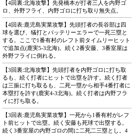
【4回裏:北海攻撃】先発橋本が打者三人を内野ゴ
ロ、外野フライ、内野ゴロに打ち取り無失点。
【4回表:鹿児島実業攻撃】先頭打者の長谷部は四
球を選び、犠打とバッテリーエラーで一死三塁と
する。ここで1番有村のレフト前タイムリーヒット
で追加点(鹿実5-3北海)。続く2番安藤、3番室屋は
外野フライに倒れる。
【3回裏:北海攻撃】先頭打者を内野ゴロに打ち取
るも、続く打者にヒットで出塁を許す。続く打者
は三振に打ち取るも、二死一塁から相手4番打者に
本塁打を許す(鹿実4-3北海)。続く打者は内野フラ
イに打ち取る。
【3回表:鹿児島実業攻撃】一死から1番有村がレフ
ト前ヒットで出塁。続く安藤も死球で出塁する。
続く3番室屋の内野ゴロの間に二死二三塁とし。4