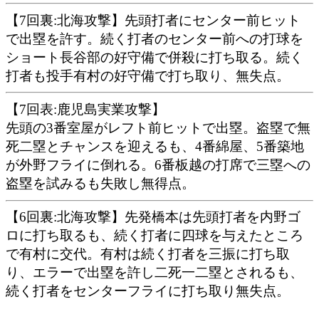
【7回裏:北海攻撃】先頭打者にセンター前ヒット
で出塁を許す。続く打者のセンター前への打球を
ショート長谷部の好守備で併殺に打ち取る。続く
打者も投手有村の好守備で打ち取り、無失点。
【7回表:鹿児島実業攻撃】
先頭の3番室屋がレフト前ヒットで出塁。盗塁で無
死二塁とチャンスを迎えるも、4番綿屋、5番築地
が外野フライに倒れる。6番板越の打席で三塁への
盗塁を試みるも失敗し無得点。
【6回裏:北海攻撃】先発橋本は先頭打者を内野ゴ
ロに打ち取るも、続く打者に四球を与えたところ
で有村に交代。有村は続く打者を三振に打ち取
り、エラーで出塁を許し二死一二塁とされるも、
続く打者をセンターフライに打ち取り無失点。