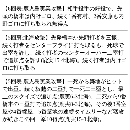
【6回表:鹿児島実業攻撃】相手投手の好投で、先
頭の橋本は内野ゴロ、続く1番有村、2番安藤も内
野ゴロに打ち取られ無得点。
【5回裏:北海攻撃】先発橋本が先頭打者を三振、
続く打者をセンターフライに打ち取るも、死球で
出塁を許し、続く打者のセンターオーバー二塁打
で追加点を許す(鹿実15-4北海)。続く打者は内野ゴ
ロに打ち取る。
【5回表:鹿児島実業攻撃】一死から築地がヒット
で出塁。続く板越の二塁打で一死二三塁とし、最
上のスクイズで追加点(鹿実6-3北海)。二死から9番
橋本の三塁打で追加点(鹿実8-3北海)。その後3番室
屋や4番綿屋、5番築地の連続タイムリーなど猛攻
が続きこの回一挙10得点(鹿実15-3北海)。