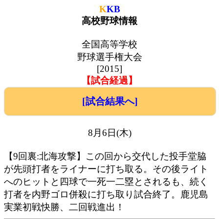
K
KB
高校野球情報
全国高等学校
野球選手権大会
[2015]
【試合経過】
[試合結果へ]
8月6日(木)
【9回裏:北海攻撃】この回から交代した投手堂脇
が先頭打者をライナーに打ち取る。その後ライト
へのヒットと四球で一死一二塁とされるも、続く
打者を内野ゴロ併殺に打ち取り試合終了。鹿児島
実業初戦快勝、二回戦進出！