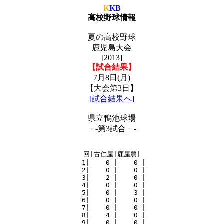
K
KB
高校野球情報
夏の高校野球
鹿児島大会
[2013]
【試合結果】
7月8日(月)
【大会第3日】
[試合結果へ]
県立鴨池球場
－-第3試合－-
回|古仁屋|鹿屋農|

 1|    0 |    0 |

 2|    0 |    0 |

 3|    2 |    0 |

 4|    0 |    0 |

 5|    0 |    3 |

 6|    0 |    0 |

 7|    0 |    0 |

 8|    4 |    0 |

 9|    0 |    0 |
