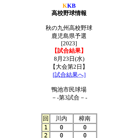
K
KB
高校野球情報
秋の九州高校野球
鹿児島県予選
[2023]
【試合結果】
8月23日(水)
【大会第2日】
[試合結果へ]
鴨池市民球場
－-第3試合－-
回
川内
樟南
1
0
0
2
0
0