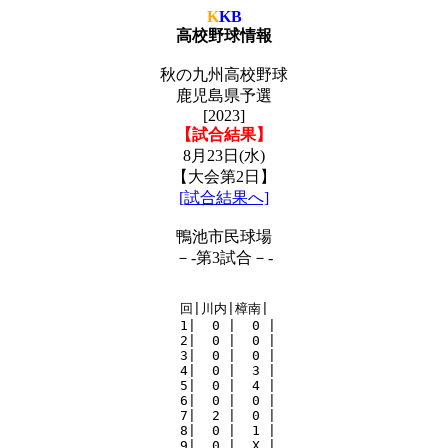
K
KB
高校野球情報
秋の九州高校野球
鹿児島県予選
[2023]
【試合結果】
8月23日(水)
【大会第2日】
[試合結果へ]
鴨池市民球場
－-第3試合－-
回|川内|樟南|

 1|  0 |  0 |

 2|  0 |  0 |

 3|  0 |  0 |

 4|  0 |  3 |

 5|  0 |  4 |

 6|  0 |  0 |

 7|  2 |  0 |

 8|  0 |  1 |

 9|  0 |  X |
