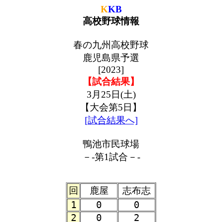
K
KB
高校野球情報
春の九州高校野球
鹿児島県予選
[2023]
【試合結果】
3月25日(土)
【大会第5日】
[試合結果へ]
鴨池市民球場
－-第1試合－-
回
鹿屋
志布志
1
0
0
2
0
2