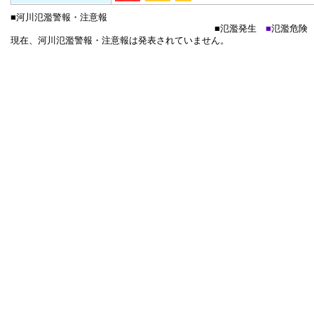
■河川氾濫警報・注意報
■
氾濫発生
■
氾濫危
現在、河川氾濫警報・注意報は発表されていません。