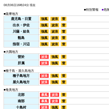
08月06日16時24分 現在
■
特別警報
■
危
■薩摩地方
鹿児島・日置
強風
波浪
雷
出水・伊佐
強風
波浪
雷
川薩・姶良
強風
波浪
雷
甑島
強風
波浪
雷
指宿・川辺
強風
波浪
雷
■大隅地方
曽於
波浪
強風
雷
肝属
波浪
強風
雷
■種子島・屋久島地方
種子島地方
波浪
強風
雷
屋久島地方
波浪
強風
雷
■奄美地方
北部
暴風
波浪
雷
南部
暴風
波浪
雷
十島村
波浪
強風
雷