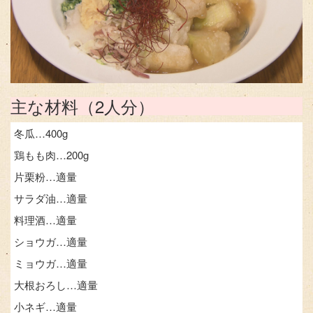
主な材料（2人分）
冬瓜…400g
鶏もも肉…200g
片栗粉…適量
サラダ油…適量
料理酒…適量
ショウガ…適量
ミョウガ…適量
大根おろし…適量
小ネギ…適量