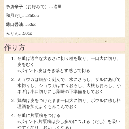
糸唐辛子（お好みで）…適量
和風だし…250cc
薄口醤油…50cc
みりん…50cc
作り方
冬瓜は適当な大きさに切り種を取り、一口大に切り、
皮をむく
※ポイント:皮はそぎ落とす感じで切る
ミョウガは細かく刻んで、水にさらし、ザルにあげて
水切りし、ショウガはすりおろし、大根もおろし、小
ネギは小口切りにし薬味の下準備をしておく
鶏肉は皮をつけたまま一口大に切り、ボウルに移し料
理酒を加えよくもみこんでおく
冬瓜に片栗粉をつける
※ポイント:片栗粉は少し多めにつける（だし汁を吸い
やすくなり、おいしくなる）