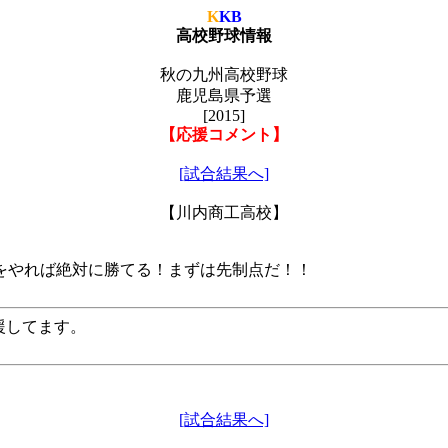
K
KB
高校野球情報
秋の九州高校野球
鹿児島県予選
[2015]
【応援コメント】
[試合結果へ]
【川内商工高校】
をやれば絶対に勝てる！まずは先制点だ！！
援してます。
[試合結果へ]