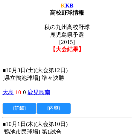
K
KB
高校野球情報
秋の九州高校野球
鹿児島県予選
[2015]
【大会結果】
■10月3日(土)(大会第12日)
[県立鴨池球場] 準々決勝
大島
10
-0
鹿児島南
[詳細]
[内容]
■10月1日(木)(大会第10日)
[鴨池市民球場] 第1試合