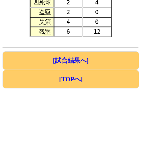
四死球
2
4
盗塁
2
0
失策
4
0
残塁
6
12
[試合結果へ]
[TOPへ]