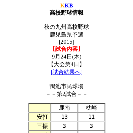
K
KB
高校野球情報
秋の九州高校野球
鹿児島県予選
[2015]
【試合内容】
9月24日(木)
【大会第4日】
[試合結果へ]
鴨池市民球場
－－第2試合－－
鹿南
枕崎
安打
13
11
三振
3
3